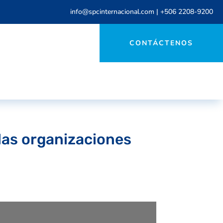
info@spcinternacional.com
|
+506 2208-9200
CONTÁCTENOS
las organizaciones