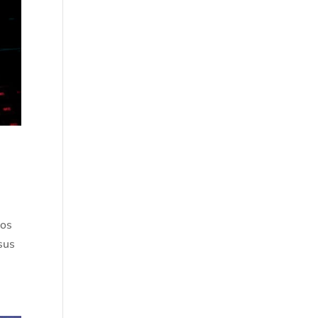
los
sus