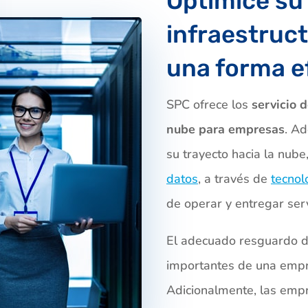
Optimice su 
infraestruct
una forma e
SPC ofrece los
servicio 
nube para empresas
. A
su trayecto hacia la nub
datos
, a través de
tecnol
de operar y entregar serv
El adecuado resguardo de
importantes de una empre
Adicionalmente, las emp