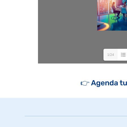
1/24
👉 Agenda t