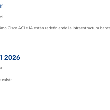
r
ed
mo Cisco ACI e IA están redefiniendo la infraestructura banca
TI 2026
ed
 exists