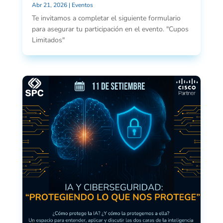
Abr 21, 2026
|
Eventos
Te invitamos a completar el siguiente formulario
para asegurar tu participación en el evento. "Cupos
Limitados"