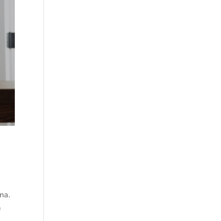
na.
e